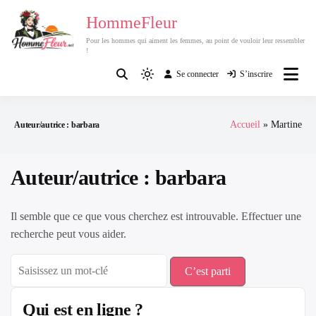
Passer
HommeFleur
au
Pour les hommes qui aiment les femmes, au point de vouloir leur ressembler
contenu
!
Se connecter
S’inscrire
Light
mode
(click
Accueil
Martine
Auteur/autrice :
barbara
to
switch
to
Auteur/autrice :
barbara
dark)
Il semble que ce que vous cherchez est introuvable. Effectuer une
recherche peut vous aider.
Search
for:
Qui est en ligne ?