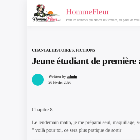
Passer
HommeFleur
au
contenu
Pour les hommes qui aiment les femmes, au point de vouloi
CHANTAL
HISTOIRES, FICTIONS
Jeune étudiant de première 
Written by
admin
26 février 2026
Chapitre 8
Le lendemain matin, je me préparai seul, maquillage, vêt
” voilà pour toi, ce sera plus pratique de sortir