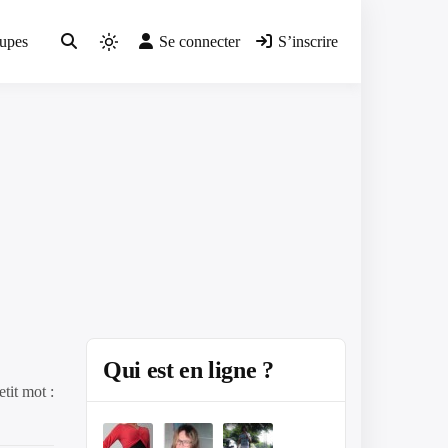
upes
Se connecter
S’inscrire
Light
mode
(click
to
switch
to
dark)
Qui est en ligne ?
tit mot :