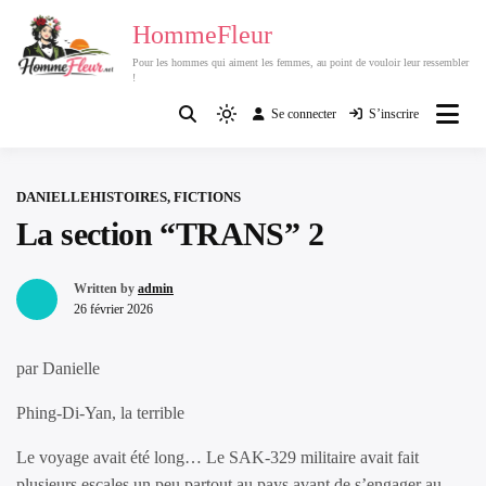
Passer
HommeFleur
au
Pour les hommes qui aiment les femmes, au point de vouloir leur ressembler
contenu
!
Se connecter
S’inscrire
Light
mode
(click
DANIELLE
HISTOIRES, FICTIONS
to
La section “TRANS” 2
switch
to
dark)
Written by
admin
26 février 2026
par Danielle
Phing-Di-Yan, la terrible
Le voyage avait été long… Le SAK-329 militaire avait fait
plusieurs escales un peu partout au pays avant de s’engager au