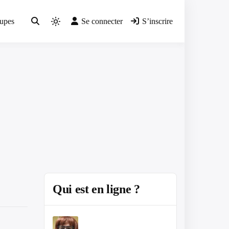
upes
Se connecter
S’inscrire
Light
mode
(click
to
switch
to
dark)
Qui est en ligne ?