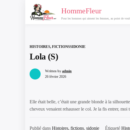
Passer
HommeFleur
au
contenu
Pour les hommes qui aiment les femmes, au point de vouloi
HISTOIRES, FICTIONS
SIDONIE
Lola (S)
Written by
admin
26 février 2026
Elle était belle, c’était une grande blonde à la silhouett
cheveux venaient rehausser le col. Je la fis entrer, moi t
Publié dans
Histoires, fictions
,
sidonie
Étiqueté
Hist