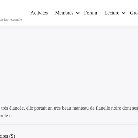
Activités
Membres
Forum
Lecture
Gro
r leur ressembler !
e très élancée, elle portait un très beau manteau de flanelle noire dont ses
oute tr
oires (S)