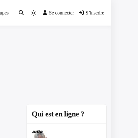
upes
Se connecter
S’inscrire
Light
mode
(click
to
switch
to
dark)
Qui est en ligne ?