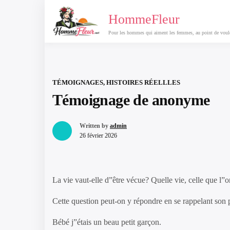
Passer
HommeFleur
au
contenu
Pour les hommes qui aiment les femmes, au point de vouloi
TÉMOIGNAGES, HISTOIRES RÉELLLES
Témoignage de anonyme
Written by
admin
26 février 2026
La vie vaut-elle d”être vécue? Quelle vie, celle que l”o
Cette question peut-on y répondre en se rappelant son 
Bébé j”étais un beau petit garçon.