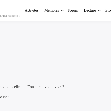
Activités
Membres
Forum
Lecture
Gro
r leur ressembler !
n vit ou celle que l”on aurait voulu vivre?
passé?