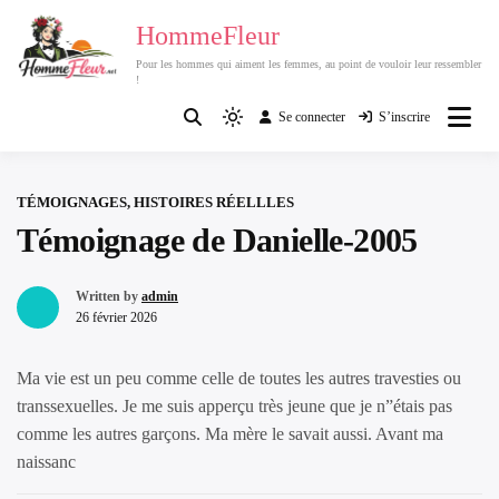
Passer
HommeFleur
au
Pour les hommes qui aiment les femmes, au point de vouloir leur ressembler
contenu
!
Se connecter
S’inscrire
Light
mode
(click
TÉMOIGNAGES, HISTOIRES RÉELLLES
to
Témoignage de Danielle-2005
switch
to
dark)
Written by
admin
26 février 2026
Ma vie est un peu comme celle de toutes les autres travesties ou
transsexuelles. Je me suis apperçu très jeune que je n”étais pas
comme les autres garçons. Ma mère le savait aussi. Avant ma
naissanc