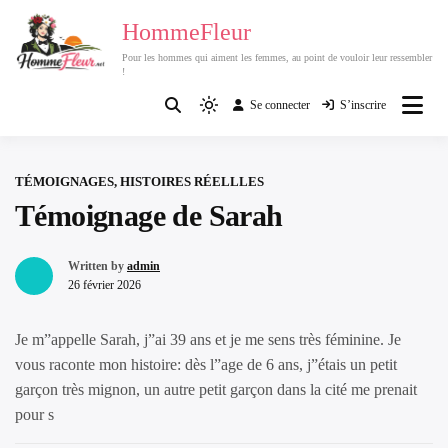
Passer
HommeFleur
au
Pour les hommes qui aiment les femmes, au point de vouloir leur ressembler
contenu
!
Se connecter
S’inscrire
Light
mode
(click
TÉMOIGNAGES, HISTOIRES RÉELLLES
to
Témoignage de Sarah
switch
to
dark)
Written by
admin
26 février 2026
Je m”appelle Sarah, j”ai 39 ans et je me sens très féminine. Je
vous raconte mon histoire: dès l”age de 6 ans, j”étais un petit
garçon très mignon, un autre petit garçon dans la cité me prenait
pour s