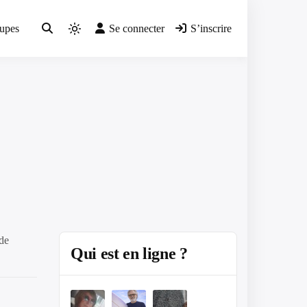
upes
Se connecter
S’inscrire
Light
mode
(click
to
switch
to
dark)
de
Qui est en ligne ?