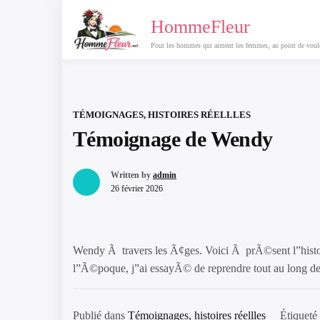
Passer
HommeFleur
au
contenu
Pour les hommes qui aiment les femmes, au point de vouloi
TÉMOIGNAGES, HISTOIRES RÉELLLES
Témoignage de Wendy
Written by
admin
26 février 2026
Wendy Ã travers les Ã¢ges. Voici Ã prÃ©sent l”histoi
l”Ã©poque, j”ai essayÃ© de reprendre tout au long de
Publié dans
Témoignages, histoires réellles
Étiqueté