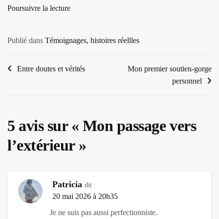
“Mon
Poursuivre la lecture
passage
vers
Publié dans
Témoignages, histoires réellles
l’extérieur”
Navigation
Entre doutes et vérités
Mon premier soutien-gorge
personnel
de
l’article
5 avis sur «
Mon passage vers
l’extérieur
»
Patricia
dit :
20 mai 2026 à 20h35
Je ne suis pas aussi perfectionniste.