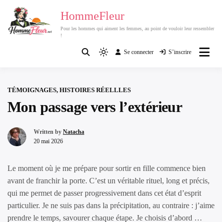
Passer
HommeFleur
au
Pour les hommes qui aiment les femmes, au point de vouloir leur ressembler
contenu
!
Se connecter
S’inscrire
Light
mode
(click
TÉMOIGNAGES, HISTOIRES RÉELLLES
to
Mon passage vers l’extérieur
switch
to
dark)
Written by
Natacha
20 mai 2026
Le moment où je me prépare pour sortir en fille commence bien
avant de franchir la porte. C’est un véritable rituel, long et précis,
qui me permet de passer progressivement dans cet état d’esprit
particulier. Je ne suis pas dans la précipitation, au contraire : j’aime
prendre le temps, savourer chaque étape. Je choisis d’abord …