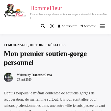
Passer
HommeFleur
au
Pour les hommes qui aiment les femmes, au point de vouloir leur ressembler
contenu
!
Se connecter
S’inscrire
Light
mode
(click
TÉMOIGNAGES, HISTOIRES RÉELLLES
to
Mon premier soutien-gorge
switch
to
personnel
dark)
Written by
Francoise Costa
23 mai 2026
Depuis toujours je m’étais contentée de soutiens gorges de
récupération, de ma femme surtout. Un jour étant allée pour
raisons professionnelles dans une autre ville je suis passée devant