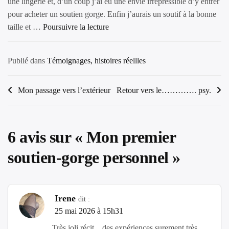
une lingerie et, d’un coup j’ai eu une envie irrépressible d’y entrer
pour acheter un soutien gorge. Enfin j’aurais un soutif à la bonne
“Mon
taille et …
Poursuivre la lecture
premier
soutien-
Publié dans
Témoignages, histoires réellles
gorge
personnel”
Navigation
Mon passage vers l’extérieur
Retour vers le…………. psy.
de
l’article
6 avis sur «
Mon premier
soutien-gorge personnel
»
Irene
dit :
25 mai 2026 à 15h31
Très joli récit…des expériences surement très